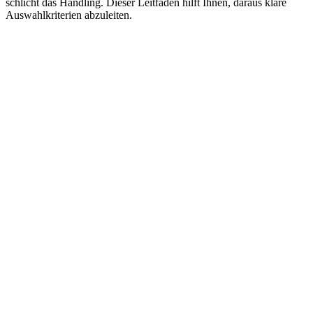
schlicht das Handling. Dieser Leitfaden hilft Ihnen, daraus klare
Auswahlkriterien abzuleiten.