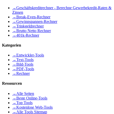
→
Geschäftskreditrechner - Berechne Gewerbekredit-Raten &
Zinsen
→
Break-Even-Rechner
→
Gewinnspannen-Rechner
→
Trinkgeldrechner
→
Brutto Netto Rechner
→
401k-Rechner
Kategorien
→
Entwickler-Tools
→
Text-Tools
→
Bild-Tools
→
PDF-Tools
→
Rechner
Ressourcen
→
Alle Seiten
→
Beste Online-Tools
→
Top Tools
→
Kostenlose Web-Tools
→
Alle Tools Sitemap