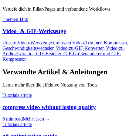
Vertiefe dich in Pillar-Pages und verbundene Workflows
Themen-Hub
Video- & GIF-Werkzeuge
Unsere Video-Werkzeuge umfassen Video-Trimmer, Kompressor,
Geschwindigkeitswechsler, Video-zu-GIF-Konverter, Video-zu-
Audio-Extraktor, GIF-Ersteller, GIF-Größenänderer und GIF-
Kompressor.
Verwandte Artikel & Anleitungen
Lerne mehr über die effektive Nutzung von Tools
Tutorials article
compress video without losing quality
6 min read
Mehr lesen
→
Tutorials article
gif optimization guide