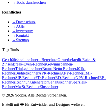
→
Tools durchsuchen
Rechtliches
→
Datenschutz
→
AGB
→
Impressum
→
Kontakt
→
Sitemap
Top Tools
Geschäftskreditrechner - Berechne Gewerbekredit-Raten &
Zinsen
Break-Even-Rechner
Gewinnspannen-
Rechner
Trinkgeldrechner
Brutto Netto Rechner
401k-
Rechner
Budgetrechner
APR-Rechner
APY-Rechner
EMI-
Rechner
SIP-Rechner
FD-Rechner
RD-Rechner
NPV-Rechner
IRR-
Rechner
Rechnungsgenerator
Gehaltsrechner
Sparziels-
Rechner
MwSt-Rechner
Zinsrechner
©
2026
Yoopla
.
Alle Rechte vorbehalten.
Erstellt mit ❤️ für Entwickler und Designer weltweit