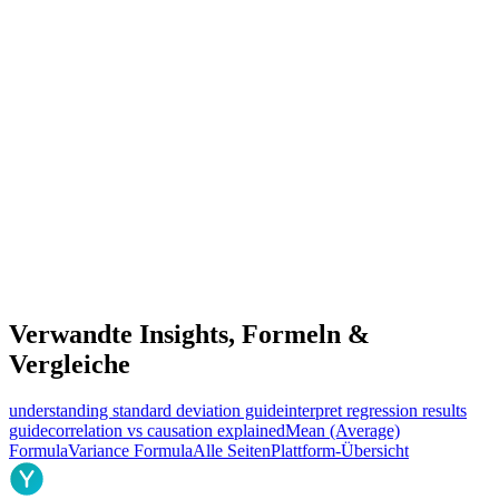
Verwandte Insights, Formeln &
Vergleiche
understanding standard deviation guide
interpret regression results
guide
correlation vs causation explained
Mean (Average)
Formula
Variance Formula
Alle Seiten
Plattform-Übersicht