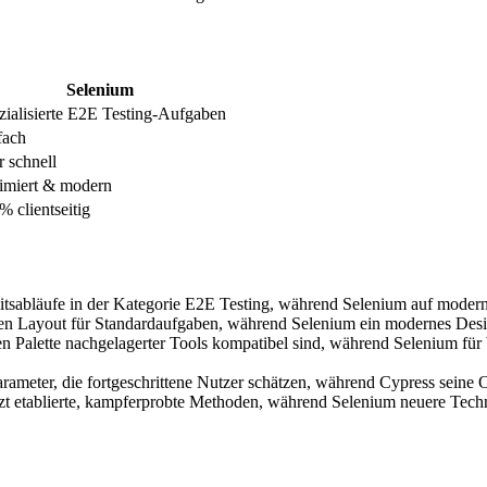
Selenium
zialisierte E2E Testing-Aufgaben
fach
r schnell
imiert & modern
% clientseitig
itsabläufe in der Kategorie E2E Testing, während Selenium auf moderne 
en Layout für Standardaufgaben, während Selenium ein modernes Design 
ten Palette nachgelagerter Tools kompatibel sind, während Selenium für
rameter, die fortgeschrittene Nutzer schätzen, während Cypress seine O
zt etablierte, kampferprobte Methoden, während Selenium neuere Techni