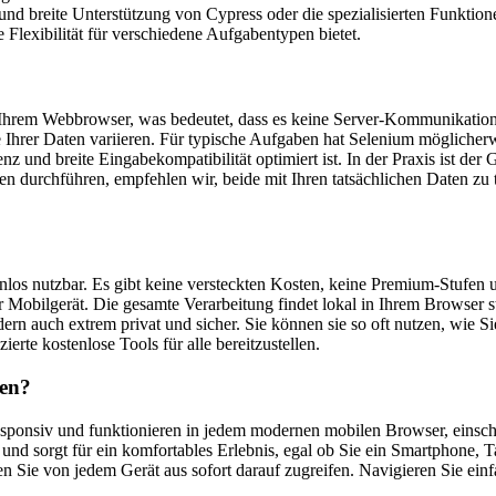
 und breite Unterstützung von Cypress oder die spezialisierten Funkt
 Flexibilität für verschiedene Aufgabentypen bietet.
in Ihrem Webbrowser, was bedeutet, dass es keine Server-Kommunikation 
Ihrer Daten variieren. Für typische Aufgaben hat Selenium möglicherwe
und breite Eingabekompatibilität optimiert ist. In der Praxis ist der 
 durchführen, empfehlen wir, beide mit Ihren tatsächlichen Daten zu t
os nutzbar. Es gibt keine versteckten Kosten, keine Premium-Stufen un
bilgerät. Die gesamte Verarbeitung findet lokal in Ihrem Browser sta
ern auch extrem privat und sicher. Sie können sie so oft nutzen, wie
erte kostenlose Tools für alle bereitzustellen.
zen?
responsiv und funktionieren in jedem modernen mobilen Browser, einsch
n und sorgt für ein komfortables Erlebnis, egal ob Sie ein Smartphone
n Sie von jedem Gerät aus sofort darauf zugreifen. Navigieren Sie ein