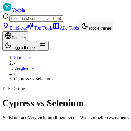
Yoopla
Einblicke
Top Tools
Alle Tools
Toggle theme
Deutsch
Toggle theme
Startseite
/
Vergleiche
/
Cypress
vs
Selenium
E2E Testing
Cypress
vs
Selenium
Vollständiger Vergleich, um Ihnen bei der Wahl zu helfen zwischen
C