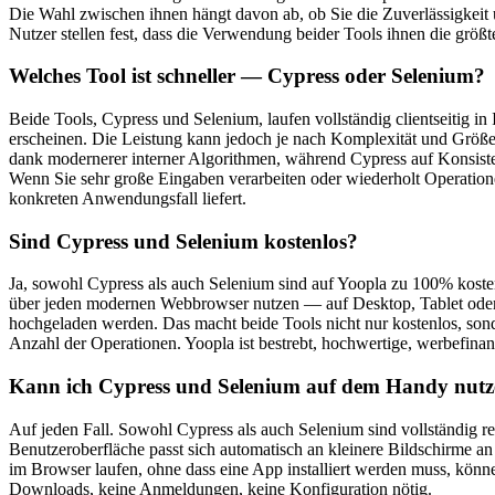
Die Wahl zwischen ihnen hängt davon ab, ob Sie die Zuverlässigkeit
Nutzer stellen fest, dass die Verwendung beider Tools ihnen die größte
Welches Tool ist schneller — Cypress oder Selenium?
Beide Tools, Cypress und Selenium, laufen vollständig clientseitig 
erscheinen. Die Leistung kann jedoch je nach Komplexität und Größe 
dank modernerer interner Algorithmen, während Cypress auf Konsistenz 
Wenn Sie sehr große Eingaben verarbeiten oder wiederholt Operationen
konkreten Anwendungsfall liefert.
Sind Cypress und Selenium kostenlos?
Ja, sowohl Cypress als auch Selenium sind auf Yoopla zu 100% kostenl
über jeden modernen Webbrowser nutzen — auf Desktop, Tablet oder Mo
hochgeladen werden. Das macht beide Tools nicht nur kostenlos, sond
Anzahl der Operationen. Yoopla ist bestrebt, hochwertige, werbefinanzi
Kann ich Cypress und Selenium auf dem Handy nut
Auf jeden Fall. Sowohl Cypress als auch Selenium sind vollständig 
Benutzeroberfläche passt sich automatisch an kleinere Bildschirme a
im Browser laufen, ohne dass eine App installiert werden muss, könne
Downloads, keine Anmeldungen, keine Konfiguration nötig.