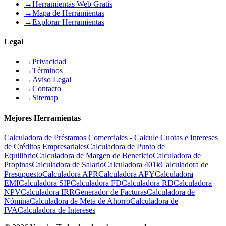
→
Herramientas Web Gratis
→
Mapa de Herramientas
→
Explorar Herramientas
Legal
→
Privacidad
→
Términos
→
Aviso Legal
→
Contacto
→
Sitemap
Mejores Herramientas
Calculadora de Préstamos Comerciales - Calcule Cuotas e Intereses
de Créditos Empresariales
Calculadora de Punto de
Equilibrio
Calculadora de Margen de Beneficio
Calculadora de
Propinas
Calculadora de Salario
Calculadora 401k
Calculadora de
Presupuesto
Calculadora APR
Calculadora APY
Calculadora
EMI
Calculadora SIP
Calculadora FD
Calculadora RD
Calculadora
NPV
Calculadora IRR
Generador de Facturas
Calculadora de
Nómina
Calculadora de Meta de Ahorro
Calculadora de
IVA
Calculadora de Intereses