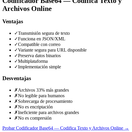
Codificador Base64 — Codifica Texto y
Archivos Online
Ventajas
✓
Transmisión segura de texto
✓
Funciona en JSON/XML
✓
Compatible con correo
✓
Variante segura para URL disponible
✓
Preserva datos binarios
✓
Multiplataforma
✓
Implementación simple
Desventajas
✗
Archivos 33% más grandes
✗
No legible para humanos
✗
Sobrecarga de procesamiento
✗
No es encriptación
✗
Ineficiente para archivos grandes
✗
No es compresión
Probar Codificador Base64 — Codifica Texto y Archivos Online
→