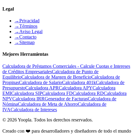
Legal
→
Privacidad
→
Términos
→
Aviso Legal
→
Contacto
→
Sitemap
Mejores Herramientas
Calculadora de Préstamos Comerciales - Calcule Cuotas e Intereses
de Créditos Empresariales
Calculadora de Punto de
Equilibrio
Calculadora de Margen de Beneficio
Calculadora de
Propinas
Calculadora de Salario
Calculadora 401k
Calculadora de
Presupuesto
Calculadora APR
Calculadora APY
Calculadora
EMI
Calculadora SIP
Calculadora FD
Calculadora RD
Calculadora
NPV
Calculadora IRR
Generador de Facturas
Calculadora de
Nómina
Calculadora de Meta de Ahorro
Calculadora de
IVA
Calculadora de Intereses
©
2026
Yoopla
.
Todos los derechos reservados.
Creado con ❤️ para desarrolladores y diseñadores de todo el mundo