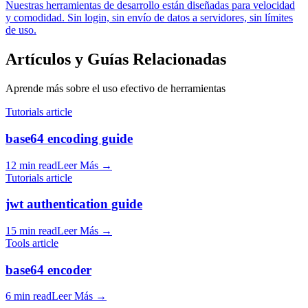
Nuestras herramientas de desarrollo están diseñadas para velocidad
y comodidad. Sin login, sin envío de datos a servidores, sin límites
de uso.
Artículos y Guías Relacionadas
Aprende más sobre el uso efectivo de herramientas
Tutorials article
base64 encoding guide
12 min read
Leer Más
→
Tutorials article
jwt authentication guide
15 min read
Leer Más
→
Tools article
base64 encoder
6 min read
Leer Más
→