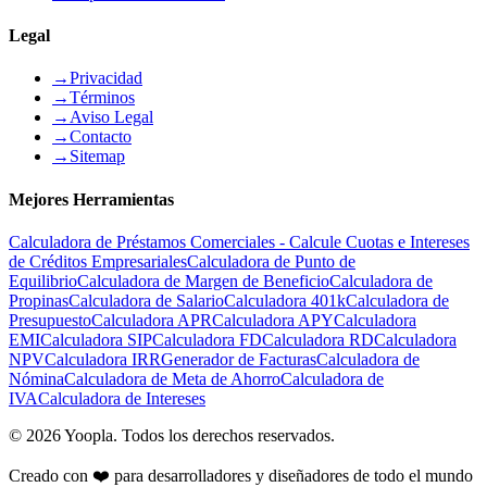
Legal
→
Privacidad
→
Términos
→
Aviso Legal
→
Contacto
→
Sitemap
Mejores Herramientas
Calculadora de Préstamos Comerciales - Calcule Cuotas e Intereses
de Créditos Empresariales
Calculadora de Punto de
Equilibrio
Calculadora de Margen de Beneficio
Calculadora de
Propinas
Calculadora de Salario
Calculadora 401k
Calculadora de
Presupuesto
Calculadora APR
Calculadora APY
Calculadora
EMI
Calculadora SIP
Calculadora FD
Calculadora RD
Calculadora
NPV
Calculadora IRR
Generador de Facturas
Calculadora de
Nómina
Calculadora de Meta de Ahorro
Calculadora de
IVA
Calculadora de Intereses
©
2026
Yoopla
.
Todos los derechos reservados.
Creado con ❤️ para desarrolladores y diseñadores de todo el mundo