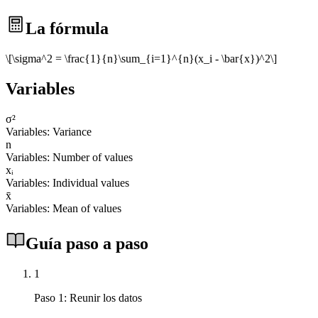
La fórmula
\[\sigma^2 = \frac{1}{n}\sum_{i=1}^{n}(x_i - \bar{x})^2\]
Variables
σ²
Variables: Variance
n
Variables: Number of values
xᵢ
Variables: Individual values
x̄
Variables: Mean of values
Guía paso a paso
1
Paso 1: Reunir los datos