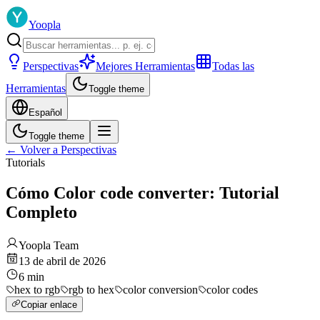
Yoopla
Perspectivas
Mejores Herramientas
Todas las
Herramientas
Toggle theme
Español
Toggle theme
←
Volver a Perspectivas
Tutorials
Cómo Color code converter: Tutorial
Completo
Yoopla Team
13 de abril de 2026
6
min
hex to rgb
rgb to hex
color conversion
color codes
Copiar enlace