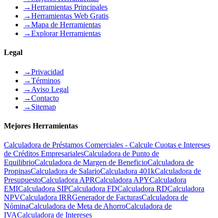
→
Herramientas Principales
→
Herramientas Web Gratis
→
Mapa de Herramientas
→
Explorar Herramientas
Legal
→
Privacidad
→
Términos
→
Aviso Legal
→
Contacto
→
Sitemap
Mejores Herramientas
Calculadora de Préstamos Comerciales - Calcule Cuotas e Intereses
de Créditos Empresariales
Calculadora de Punto de
Equilibrio
Calculadora de Margen de Beneficio
Calculadora de
Propinas
Calculadora de Salario
Calculadora 401k
Calculadora de
Presupuesto
Calculadora APR
Calculadora APY
Calculadora
EMI
Calculadora SIP
Calculadora FD
Calculadora RD
Calculadora
NPV
Calculadora IRR
Generador de Facturas
Calculadora de
Nómina
Calculadora de Meta de Ahorro
Calculadora de
IVA
Calculadora de Intereses