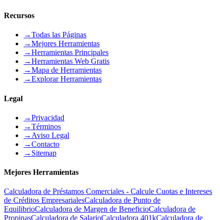
Recursos
→
Todas las Páginas
→
Mejores Herramientas
→
Herramientas Principales
→
Herramientas Web Gratis
→
Mapa de Herramientas
→
Explorar Herramientas
Legal
→
Privacidad
→
Términos
→
Aviso Legal
→
Contacto
→
Sitemap
Mejores Herramientas
Calculadora de Préstamos Comerciales - Calcule Cuotas e Intereses
de Créditos Empresariales
Calculadora de Punto de
Equilibrio
Calculadora de Margen de Beneficio
Calculadora de
Propinas
Calculadora de Salario
Calculadora 401k
Calculadora de