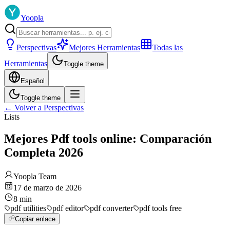
Yoopla
Perspectivas
Mejores Herramientas
Todas las
Herramientas
Toggle theme
Español
Toggle theme
←
Volver a Perspectivas
Lists
Mejores Pdf tools online: Comparación
Completa 2026
Yoopla Team
17 de marzo de 2026
8
min
pdf utilities
pdf editor
pdf converter
pdf tools free
Copiar enlace