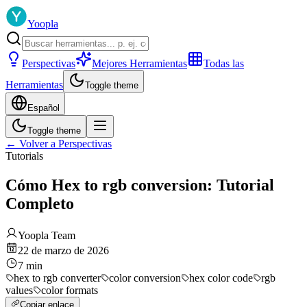
Yoopla
Perspectivas
Mejores Herramientas
Todas las
Herramientas
Toggle theme
Español
Toggle theme
←
Volver a Perspectivas
Tutorials
Cómo Hex to rgb conversion: Tutorial
Completo
Yoopla Team
22 de marzo de 2026
7
min
hex to rgb converter
color conversion
hex color code
rgb
values
color formats
Copiar enlace