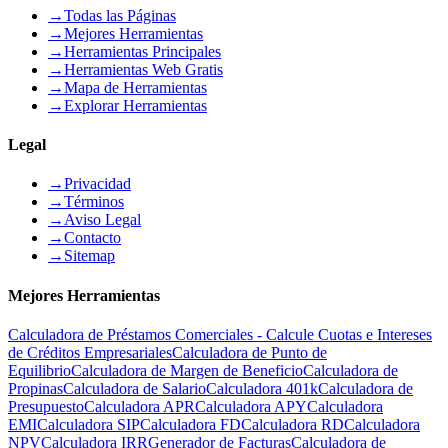
→
Todas las Páginas
→
Mejores Herramientas
→
Herramientas Principales
→
Herramientas Web Gratis
→
Mapa de Herramientas
→
Explorar Herramientas
Legal
→
Privacidad
→
Términos
→
Aviso Legal
→
Contacto
→
Sitemap
Mejores Herramientas
Calculadora de Préstamos Comerciales - Calcule Cuotas e Intereses
de Créditos Empresariales
Calculadora de Punto de
Equilibrio
Calculadora de Margen de Beneficio
Calculadora de
Propinas
Calculadora de Salario
Calculadora 401k
Calculadora de
Presupuesto
Calculadora APR
Calculadora APY
Calculadora
EMI
Calculadora SIP
Calculadora FD
Calculadora RD
Calculadora
NPV
Calculadora IRR
Generador de Facturas
Calculadora de