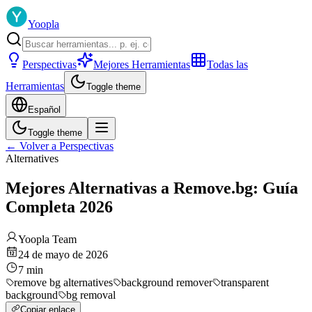
Yoopla
Perspectivas
Mejores Herramientas
Todas las
Herramientas
Toggle theme
Español
Toggle theme
←
Volver a Perspectivas
Alternatives
Mejores Alternativas a Remove.bg: Guía
Completa 2026
Yoopla Team
24 de mayo de 2026
7
min
remove bg alternatives
background remover
transparent
background
bg removal
Copiar enlace