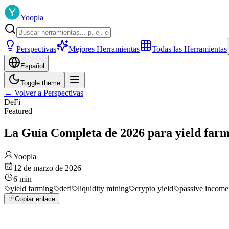
Yoopla
Perspectivas
Mejores Herramientas
Todas las Herramientas
Español
Toggle theme
←
Volver a Perspectivas
DeFi
Featured
La Guía Completa de 2026 para yield farmi
Yoopla
12 de marzo de 2026
6
min
yield farming
defi
liquidity mining
crypto yield
passive income
Copiar enlace