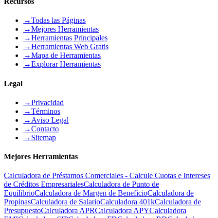
Recursos
→
Todas las Páginas
→
Mejores Herramientas
→
Herramientas Principales
→
Herramientas Web Gratis
→
Mapa de Herramientas
→
Explorar Herramientas
Legal
→
Privacidad
→
Términos
→
Aviso Legal
→
Contacto
→
Sitemap
Mejores Herramientas
Calculadora de Préstamos Comerciales - Calcule Cuotas e Intereses
de Créditos Empresariales
Calculadora de Punto de
Equilibrio
Calculadora de Margen de Beneficio
Calculadora de
Propinas
Calculadora de Salario
Calculadora 401k
Calculadora de
Presupuesto
Calculadora APR
Calculadora APY
Calculadora