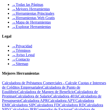
→
Todas las Páginas
→
Mejores Herramientas
→
Herramientas Principales
→
Herramientas Web Gratis
→
Mapa de Herramientas
→
Explorar Herramientas
Legal
→
Privacidad
→
Términos
→
Aviso Legal
→
Contacto
→
Sitemap
Mejores Herramientas
Calculadora de Préstamos Comerciales - Calcule Cuotas e Intereses
de Créditos Empresariales
Calculadora de Punto de
Equilibrio
Calculadora de Margen de Beneficio
Calculadora de
Propinas
Calculadora de Salario
Calculadora 401k
Calculadora de
Presupuesto
Calculadora APR
Calculadora APY
Calculadora
EMI
Calculadora SIP
Calculadora FD
Calculadora RD
Calculadora
NPV
Calculadora IRR
Generador de Facturas
Calculadora de