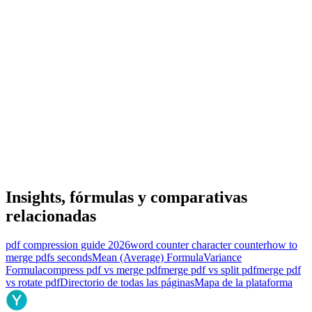
Insights, fórmulas y comparativas
relacionadas
pdf compression guide 2026
word counter character counter
how to
merge pdfs seconds
Mean (Average) Formula
Variance
Formula
compress pdf vs merge pdf
merge pdf vs split pdf
merge pdf
vs rotate pdf
Directorio de todas las páginas
Mapa de la plataforma