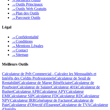
→
Outils Principaux
→
Outils Web Gratuits
→
Plan des Outils
→
Parcourir Outils
Légal
→
Confidentialité
→
Conditions
→
Mentions Légales
→
Contact
→
Sitemap
Meilleurs Outils
Calculateur de Prêt Commercial - Calculez les Mensualités et
Intérêts des Crédits Professionnels
Calculateur de Seuil de
Rentabilité
Calculateur de Marge Bénéficiaire
Calculateur de
Pourboire
Calculateur de Salaire
Calculateur 401k
Calculateur de
Budget
Calculateur APR
Calculateur APY
Calculateur
EMI
Calculateur SIP
Calculateur FD
Calculateur RD
Calculateur
NPV
Calculateur IRR
Générateur de Factures
Calculateur de
Paie
Calculateur d'Objectif d'Épargne
Calculateur de TVA
Calculateur
d'Intérêts