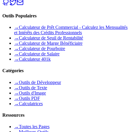
Outils Populaires
→
Calculateur de Prêt Commercial - Calculez les Mensualités
et Intérêts des Crédits Professionnels
→
Calculateur de Seuil de Rentabilité
→
Calculateur de Marge Bénéficiaire
→
Calculateur de Pourboire
→
Calculateur de Salaire
→
Calculateur 401k
Catégories
→
Outils de Développeur
→
Outils de Texte
→
Outils d'Image
→
Outils PDF
→
Calculatrices
Ressources
→
Toutes les Pages
→
Meilleurs Outils