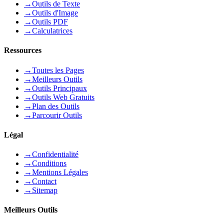
→
Outils de Texte
→
Outils d'Image
→
Outils PDF
→
Calculatrices
Ressources
→
Toutes les Pages
→
Meilleurs Outils
→
Outils Principaux
→
Outils Web Gratuits
→
Plan des Outils
→
Parcourir Outils
Légal
→
Confidentialité
→
Conditions
→
Mentions Légales
→
Contact
→
Sitemap
Meilleurs Outils