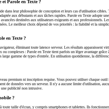
e et Parole en Texte ?
ide dans leur philosophie de conception et leurs cas d'utilisation cibles
ive adaptée aux débutants et aux tâches rapides. Parole en Texte adopte 
avancées destinées aux utilisateurs exigeants et aux professionnels. Le
es. Le meilleur choix dépend de vos priorités : la fiabilité et la simplic
ole en Texte ?
navigateur, éliminant toute latence serveur. Les résultats apparaissent vi
u complexes : Parole en Texte tient parfois un léger avantage grâce à
 large gamme de types d'entrée. En utilisation quotidienne, la différence 
iveau premium ni inscription requise. Vous pouvez utiliser chaque out
ent de données vers un serveur. Il n'y a aucune limite d'utilisation, aucun
 une publicité non intrusive.
mobile ?
à toute taille d'écran, y compris smartphones et tablettes. Ils fonction