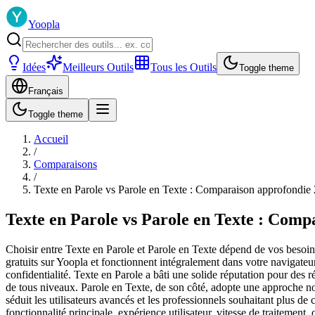
Yoopla
Idées
Meilleurs Outils
Tous les Outils
Toggle theme
Français
Toggle theme
Accueil
/
Comparaisons
/
Texte en Parole vs Parole en Texte : Comparaison approfondie
Texte en Parole vs Parole en Texte : Comp
Choisir entre Texte en Parole et Parole en Texte dépend de vos besoins
gratuits sur Yoopla et fonctionnent intégralement dans votre navigate
confidentialité. Texte en Parole a bâti une solide réputation pour des rés
de tous niveaux. Parole en Texte, de son côté, adopte une approche no
séduit les utilisateurs avancés et les professionnels souhaitant plus 
fonctionnalité principale, expérience utilisateur, vitesse de traitement