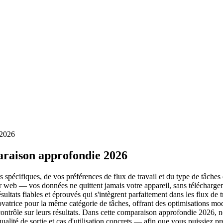
 2026
araison approfondie 2026
 spécifiques, de vos préférences de flux de travail et du type de tâches
ur web — vos données ne quittent jamais votre appareil, sans télécharge
ultats fiables et éprouvés qui s'intègrent parfaitement dans les flux de tr
vatrice pour la même catégorie de tâches, offrant des optimisations mode
de contrôle sur leurs résultats. Dans cette comparaison approfondie 2026,
, qualité de sortie et cas d'utilisation concrets — afin que vous puissiez