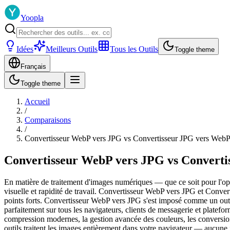
Yoopla
Idées
Meilleurs Outils
Tous les Outils
Toggle theme
Français
Toggle theme
Accueil
/
Comparaisons
/
Convertisseur WebP vers JPG vs Convertisseur JPG vers WebP :
Convertisseur WebP vers JPG vs Convertis
En matière de traitement d'images numériques — que ce soit pour l'optim
visuelle et rapidité de travail. Convertisseur WebP vers JPG et Conve
points forts. Convertisseur WebP vers JPG s'est imposé comme un outil
parfaitement sur tous les navigateurs, clients de messagerie et plate
compression modernes, la gestion avancée des couleurs, les conversions
outils traitent les images entièrement dans votre navigateur — aucune i