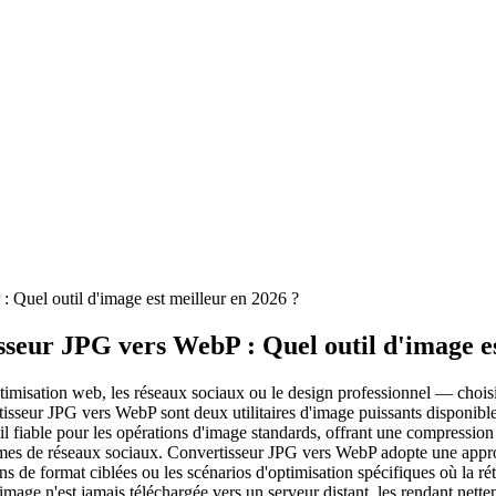
 Quel outil d'image est meilleur en 2026 ?
seur JPG vers WebP : Quel outil d'image es
isation web, les réseaux sociaux ou le design professionnel — choisir le 
rtisseur JPG vers WebP sont deux utilitaires d'image puissants disponibl
 fiable pour les opérations d'image standards, offrant une compression 
formes de réseaux sociaux. Convertisseur JPG vers WebP adopte une appro
 de format ciblées ou les scénarios d'optimisation spécifiques où la rét
mage n'est jamais téléchargée vers un serveur distant, les rendant netteme