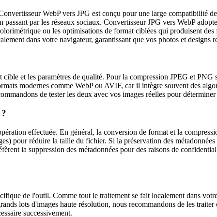
Convertisseur WebP vers JPG est conçu pour une large compatibilité de f
en passant par les réseaux sociaux. Convertisseur JPG vers WebP adopte
orimétrique ou les optimisations de format ciblées qui produisent des fi
ocalement dans votre navigateur, garantissant que vos photos et designs r
rmat cible et les paramètres de qualité. Pour la compression JPEG et PNG s
formats modernes comme WebP ou AVIF, car il intègre souvent des algo
ommandons de tester les deux avec vos images réelles pour déterminer le 
 ?
pération effectuée. En général, la conversion de format et la compress
) pour réduire la taille du fichier. Si la préservation des métadonnées e
réfèrent la suppression des métadonnées pour des raisons de confidentiali
cifique de l'outil. Comme tout le traitement se fait localement dans vo
grands lots d'images haute résolution, nous recommandons de les traiter e
écessaire successivement.