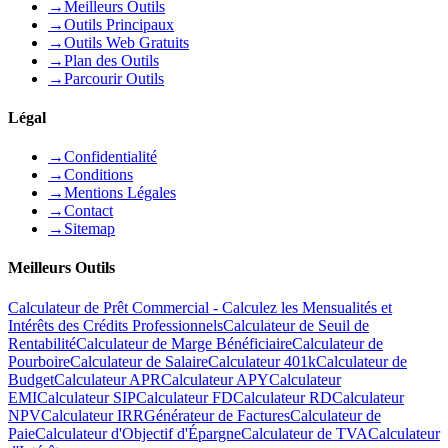
→
Meilleurs Outils
→
Outils Principaux
→
Outils Web Gratuits
→
Plan des Outils
→
Parcourir Outils
Légal
→
Confidentialité
→
Conditions
→
Mentions Légales
→
Contact
→
Sitemap
Meilleurs Outils
Calculateur de Prêt Commercial - Calculez les Mensualités et
Intérêts des Crédits Professionnels
Calculateur de Seuil de
Rentabilité
Calculateur de Marge Bénéficiaire
Calculateur de
Pourboire
Calculateur de Salaire
Calculateur 401k
Calculateur de
Budget
Calculateur APR
Calculateur APY
Calculateur
EMI
Calculateur SIP
Calculateur FD
Calculateur RD
Calculateur
NPV
Calculateur IRR
Générateur de Factures
Calculateur de
Paie
Calculateur d'Objectif d'Épargne
Calculateur de TVA
Calculateur