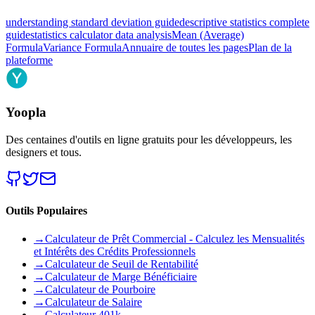
understanding standard deviation guide
descriptive statistics complete
guide
statistics calculator data analysis
Mean (Average)
Formula
Variance Formula
Annuaire de toutes les pages
Plan de la
plateforme
Yoopla
Des centaines d'outils en ligne gratuits pour les développeurs, les
designers et tous.
Outils Populaires
→
Calculateur de Prêt Commercial - Calculez les Mensualités
et Intérêts des Crédits Professionnels
→
Calculateur de Seuil de Rentabilité
→
Calculateur de Marge Bénéficiaire
→
Calculateur de Pourboire
→
Calculateur de Salaire
→
Calculateur 401k