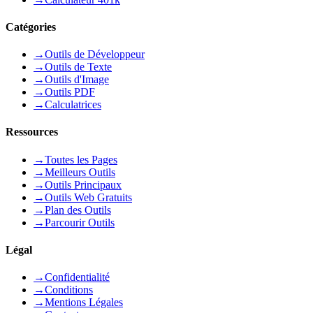
Catégories
→
Outils de Développeur
→
Outils de Texte
→
Outils d'Image
→
Outils PDF
→
Calculatrices
Ressources
→
Toutes les Pages
→
Meilleurs Outils
→
Outils Principaux
→
Outils Web Gratuits
→
Plan des Outils
→
Parcourir Outils
Légal
→
Confidentialité
→
Conditions
→
Mentions Légales