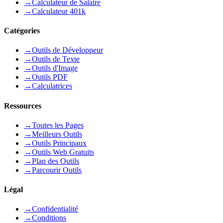
→
Calculateur de Salaire
→
Calculateur 401k
Catégories
→
Outils de Développeur
→
Outils de Texte
→
Outils d'Image
→
Outils PDF
→
Calculatrices
Ressources
→
Toutes les Pages
→
Meilleurs Outils
→
Outils Principaux
→
Outils Web Gratuits
→
Plan des Outils
→
Parcourir Outils
Légal
→
Confidentialité
→
Conditions