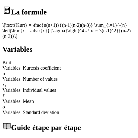
La formule
\[\text{Kurt} = \frac{n(n+1)}{(n-1)(n-2)(n-3)} \sum_{i=1}^{n}
\left(\frac{x_i - \bar{x}}{\sigma}\right)^4 - \frac{3(n-1)^2}{(n-2)
(n-3)}\]
Variables
Kurt
Variables: Kurtosis coefficient
n
Variables: Number of values
xᵢ
Variables: Individual values
x̄
Variables: Mean
σ
Variables: Standard deviation
Guide étape par étape