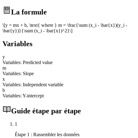
La formule
\[y = mx + b, \text{ where } m = \frac{\sum (x_i - \bar{x})(y_i -
\bar{y})}{\sum (x_i - \bar{x})^2}\]
Variables
y
Variables: Predicted value
m
Variables: Slope
x
Variables: Independent variable
b
Variables: Y-intercept
Guide étape par étape
1
Étape 1 : Rassembler les données