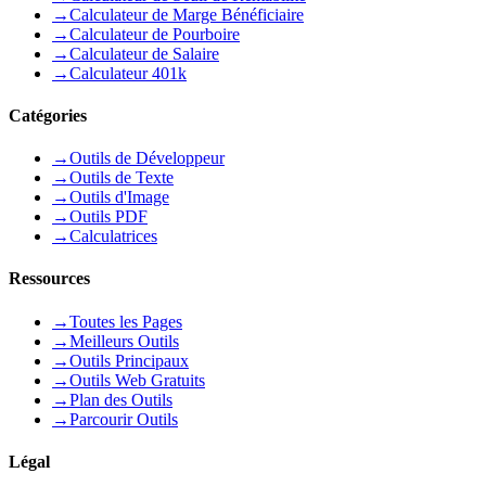
→
Calculateur de Marge Bénéficiaire
→
Calculateur de Pourboire
→
Calculateur de Salaire
→
Calculateur 401k
Catégories
→
Outils de Développeur
→
Outils de Texte
→
Outils d'Image
→
Outils PDF
→
Calculatrices
Ressources
→
Toutes les Pages
→
Meilleurs Outils
→
Outils Principaux
→
Outils Web Gratuits
→
Plan des Outils
→
Parcourir Outils
Légal