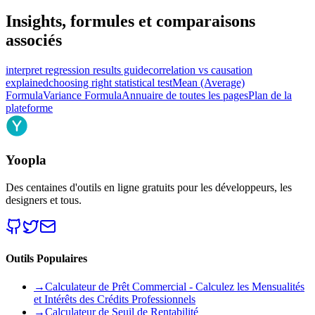
Insights, formules et comparaisons
associés
interpret regression results guide
correlation vs causation
explained
choosing right statistical test
Mean (Average)
Formula
Variance Formula
Annuaire de toutes les pages
Plan de la
plateforme
Yoopla
Des centaines d'outils en ligne gratuits pour les développeurs, les
designers et tous.
Outils Populaires
→
Calculateur de Prêt Commercial - Calculez les Mensualités
et Intérêts des Crédits Professionnels
→
Calculateur de Seuil de Rentabilité