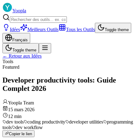
Yoopla
Idées
Meilleurs Outils
Tous les Outils
Toggle theme
Français
Toggle theme
←
Retour aux Idées
Tools
Featured
Developer productivity tools: Guide
Complet 2026
Yoopla Team
15 mars 2026
12
min
dev tools
coding productivity
developer utilities
programming
tools
dev workflow
Copier le lien