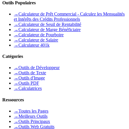
Outils Populaires
→
Calculateur de Prêt Commercial - Calculez les Mensualités
et Intérêts des Crédits Professionnels
→
Calculateur de Seuil de Rentabilité
→
Calculateur de Marge Bénéficiaire
→
Calculateur de Pourboire
→
Calculateur de Salaire
→
Calculateur 401k
Catégories
→
Outils de Développeur
→
Outils de Texte
→
Outils d'Image
→
Outils PDF
→
Calculatrices
Ressources
→
Toutes les Pages
→
Meilleurs Outils
→
Outils Principaux
→
Outils Web Gratuits