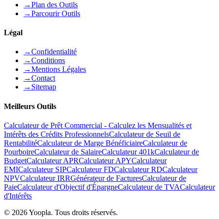
→
Plan des Outils
→
Parcourir Outils
Légal
→
Confidentialité
→
Conditions
→
Mentions Légales
→
Contact
→
Sitemap
Meilleurs Outils
Calculateur de Prêt Commercial - Calculez les Mensualités et
Intérêts des Crédits Professionnels
Calculateur de Seuil de
Rentabilité
Calculateur de Marge Bénéficiaire
Calculateur de
Pourboire
Calculateur de Salaire
Calculateur 401k
Calculateur de
Budget
Calculateur APR
Calculateur APY
Calculateur
EMI
Calculateur SIP
Calculateur FD
Calculateur RD
Calculateur
NPV
Calculateur IRR
Générateur de Factures
Calculateur de
Paie
Calculateur d'Objectif d'Épargne
Calculateur de TVA
Calculateur
d'Intérêts
©
2026
Yoopla
.
Tous droits réservés.