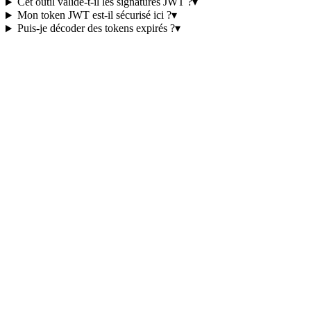
Cet outil valide-t-il les signatures JWT ?
▾
Mon token JWT est-il sécurisé ici ?
▾
Puis-je décoder des tokens expirés ?
▾