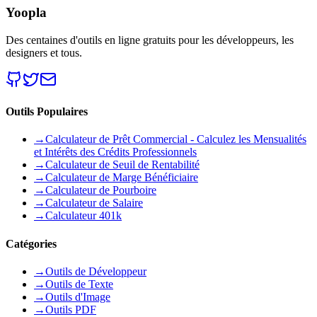
Yoopla
Des centaines d'outils en ligne gratuits pour les développeurs, les
designers et tous.
Outils Populaires
→
Calculateur de Prêt Commercial - Calculez les Mensualités
et Intérêts des Crédits Professionnels
→
Calculateur de Seuil de Rentabilité
→
Calculateur de Marge Bénéficiaire
→
Calculateur de Pourboire
→
Calculateur de Salaire
→
Calculateur 401k
Catégories
→
Outils de Développeur
→
Outils de Texte
→
Outils d'Image
→
Outils PDF