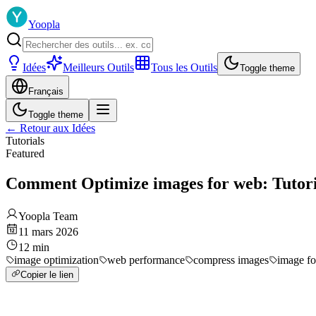
Yoopla
Idées
Meilleurs Outils
Tous les Outils
Toggle theme
Français
Toggle theme
←
Retour aux Idées
Tutorials
Featured
Comment Optimize images for web: Tutor
Yoopla Team
11 mars 2026
12
min
image optimization
web performance
compress images
image fo
Copier le lien