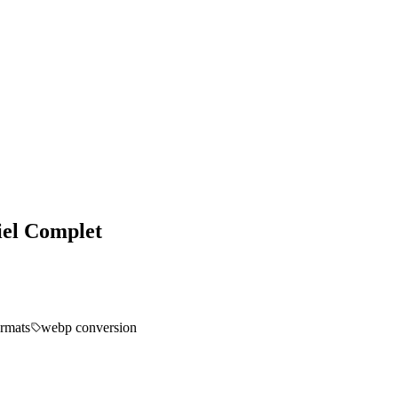
iel Complet
rmats
webp conversion