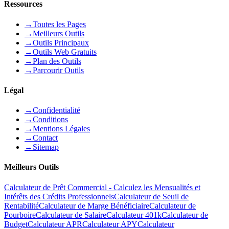
Ressources
→
Toutes les Pages
→
Meilleurs Outils
→
Outils Principaux
→
Outils Web Gratuits
→
Plan des Outils
→
Parcourir Outils
Légal
→
Confidentialité
→
Conditions
→
Mentions Légales
→
Contact
→
Sitemap
Meilleurs Outils
Calculateur de Prêt Commercial - Calculez les Mensualités et
Intérêts des Crédits Professionnels
Calculateur de Seuil de
Rentabilité
Calculateur de Marge Bénéficiaire
Calculateur de
Pourboire
Calculateur de Salaire
Calculateur 401k
Calculateur de
Budget
Calculateur APR
Calculateur APY
Calculateur