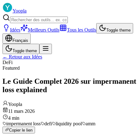
Yoopla
Idées
Meilleurs Outils
Tous les Outils
Toggle theme
Français
Toggle theme
←
Retour aux Idées
DeFi
Featured
Le Guide Complet 2026 sur impermanent
loss explained
Yoopla
11 mars 2026
4
min
impermanent loss
defi
liquidity pool
amm
Copier le lien