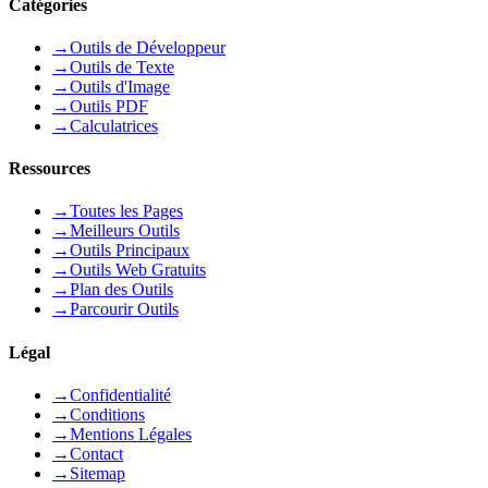
Catégories
→
Outils de Développeur
→
Outils de Texte
→
Outils d'Image
→
Outils PDF
→
Calculatrices
Ressources
→
Toutes les Pages
→
Meilleurs Outils
→
Outils Principaux
→
Outils Web Gratuits
→
Plan des Outils
→
Parcourir Outils
Légal
→
Confidentialité
→
Conditions
→
Mentions Légales
→
Contact
→
Sitemap