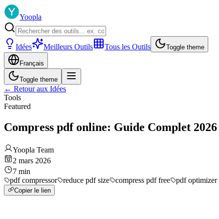
Yoopla
Idées
Meilleurs Outils
Tous les Outils
Toggle theme
Français
Toggle theme
←
Retour aux Idées
Tools
Featured
Compress pdf online: Guide Complet 2026
Yoopla Team
2 mars 2026
7
min
pdf compressor
reduce pdf size
compress pdf free
pdf optimizer
Copier le lien