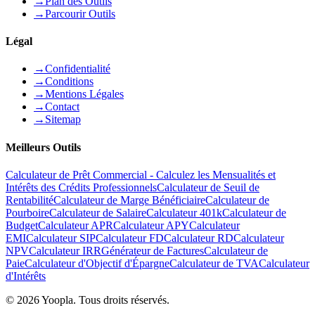
→
Plan des Outils
→
Parcourir Outils
Légal
→
Confidentialité
→
Conditions
→
Mentions Légales
→
Contact
→
Sitemap
Meilleurs Outils
Calculateur de Prêt Commercial - Calculez les Mensualités et
Intérêts des Crédits Professionnels
Calculateur de Seuil de
Rentabilité
Calculateur de Marge Bénéficiaire
Calculateur de
Pourboire
Calculateur de Salaire
Calculateur 401k
Calculateur de
Budget
Calculateur APR
Calculateur APY
Calculateur
EMI
Calculateur SIP
Calculateur FD
Calculateur RD
Calculateur
NPV
Calculateur IRR
Générateur de Factures
Calculateur de
Paie
Calculateur d'Objectif d'Épargne
Calculateur de TVA
Calculateur
d'Intérêts
©
2026
Yoopla
.
Tous droits réservés.