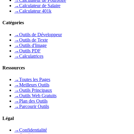
→
Calculateur de Pourboire
→
Calculateur de Salaire
→
Calculateur 401k
Catégories
→
Outils de Développeur
→
Outils de Texte
→
Outils d'Image
→
Outils PDF
→
Calculatrices
Ressources
→
Toutes les Pages
→
Meilleurs Outils
→
Outils Principaux
→
Outils Web Gratuits
→
Plan des Outils
→
Parcourir Outils
Légal
→
Confidentialité