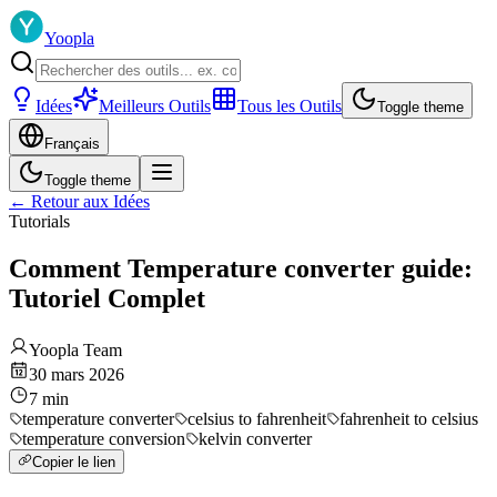
Yoopla
Idées
Meilleurs Outils
Tous les Outils
Toggle theme
Français
Toggle theme
←
Retour aux Idées
Tutorials
Comment Temperature converter guide:
Tutoriel Complet
Yoopla Team
30 mars 2026
7
min
temperature converter
celsius to fahrenheit
fahrenheit to celsius
temperature conversion
kelvin converter
Copier le lien