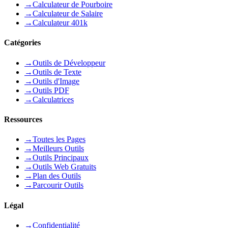
→
Calculateur de Pourboire
→
Calculateur de Salaire
→
Calculateur 401k
Catégories
→
Outils de Développeur
→
Outils de Texte
→
Outils d'Image
→
Outils PDF
→
Calculatrices
Ressources
→
Toutes les Pages
→
Meilleurs Outils
→
Outils Principaux
→
Outils Web Gratuits
→
Plan des Outils
→
Parcourir Outils
Légal
→
Confidentialité