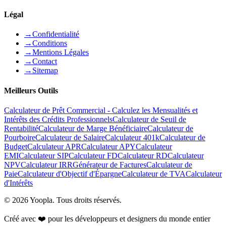
Légal
→
Confidentialité
→
Conditions
→
Mentions Légales
→
Contact
→
Sitemap
Meilleurs Outils
Calculateur de Prêt Commercial - Calculez les Mensualités et
Intérêts des Crédits Professionnels
Calculateur de Seuil de
Rentabilité
Calculateur de Marge Bénéficiaire
Calculateur de
Pourboire
Calculateur de Salaire
Calculateur 401k
Calculateur de
Budget
Calculateur APR
Calculateur APY
Calculateur
EMI
Calculateur SIP
Calculateur FD
Calculateur RD
Calculateur
NPV
Calculateur IRR
Générateur de Factures
Calculateur de
Paie
Calculateur d'Objectif d'Épargne
Calculateur de TVA
Calculateur
d'Intérêts
©
2026
Yoopla
.
Tous droits réservés.
Créé avec ❤️ pour les développeurs et designers du monde entier