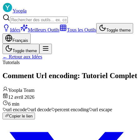
Yoopla
Idées
Meilleurs Outils
Tous les Outils
Toggle theme
Français
Toggle theme
←
Retour aux Idées
Tutorials
Comment Url encoding: Tutoriel Complet
Yoopla Team
12 avril 2026
6
min
url encode
url decode
percent encoding
url escape
Copier le lien