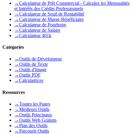
→
Calculateur de Prêt Commercial - Calculez les Mensualités
et Intérêts des Crédits Professionnels
→
Calculateur de Seuil de Rentabilité
→
Calculateur de Marge Bénéficiaire
→
Calculateur de Pourboire
→
Calculateur de Salaire
→
Calculateur 401k
Catégories
→
Outils de Développeur
→
Outils de Texte
→
Outils d'Image
→
Outils PDF
→
Calculatrices
Ressources
→
Toutes les Pages
→
Meilleurs Outils
→
Outils Principaux
→
Outils Web Gratuits
→
Plan des Outils
→
Parcourir Outils