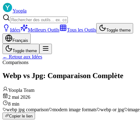
Yoopla
Idées
Meilleurs Outils
Tous les Outils
Toggle theme
Français
Toggle theme
←
Retour aux Idées
Comparisons
Webp vs Jpg: Comparaison Complète
Yoopla Team
2 mai 2026
8
min
webp jpg comparison
modern image formats
webp or jpg
image
Copier le lien