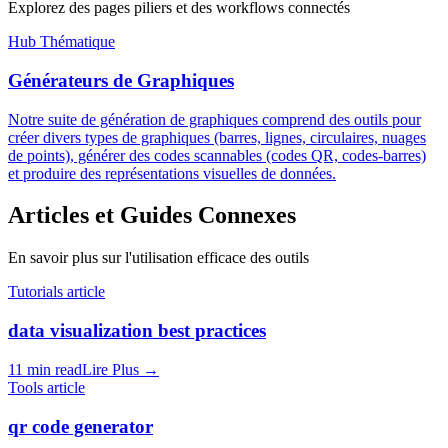
Explorez des pages piliers et des workflows connectés
Hub Thématique
Générateurs de Graphiques
Notre suite de génération de graphiques comprend des outils pour
créer divers types de graphiques (barres, lignes, circulaires, nuages
de points), générer des codes scannables (codes QR, codes-barres)
et produire des représentations visuelles de données.
Articles et Guides Connexes
En savoir plus sur l'utilisation efficace des outils
Tutorials article
data visualization best practices
11 min read
Lire Plus
→
Tools article
qr code generator