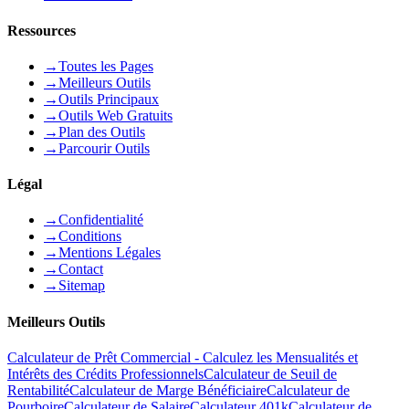
Ressources
→
Toutes les Pages
→
Meilleurs Outils
→
Outils Principaux
→
Outils Web Gratuits
→
Plan des Outils
→
Parcourir Outils
Légal
→
Confidentialité
→
Conditions
→
Mentions Légales
→
Contact
→
Sitemap
Meilleurs Outils
Calculateur de Prêt Commercial - Calculez les Mensualités et
Intérêts des Crédits Professionnels
Calculateur de Seuil de
Rentabilité
Calculateur de Marge Bénéficiaire
Calculateur de
Pourboire
Calculateur de Salaire
Calculateur 401k
Calculateur de