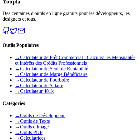
Yoopla
Des centaines d'outils en ligne gratuits pour les développeurs, les
designers et tous.
Outils Populaires
→
Calculateur de Prêt Commercial - Calculez les Mensualités
et Intérêts des Crédits Professionnels
→
Calculateur de Seuil de Rentabilité
→
Calculateur de Marge Bénéficiaire
→
Calculateur de Pourboire
→
Calculateur de Salaire
→
Calculateur 401k
Catégories
→
Outils de Développeur
→
Outils de Texte
→
Outils d'Image
→
Outils PDF
→
Calculatrices