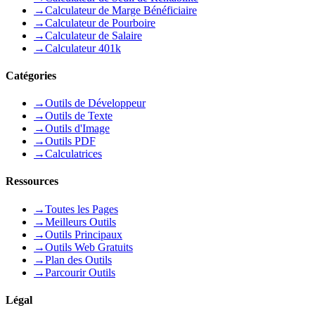
→
Calculateur de Marge Bénéficiaire
→
Calculateur de Pourboire
→
Calculateur de Salaire
→
Calculateur 401k
Catégories
→
Outils de Développeur
→
Outils de Texte
→
Outils d'Image
→
Outils PDF
→
Calculatrices
Ressources
→
Toutes les Pages
→
Meilleurs Outils
→
Outils Principaux
→
Outils Web Gratuits
→
Plan des Outils
→
Parcourir Outils
Légal