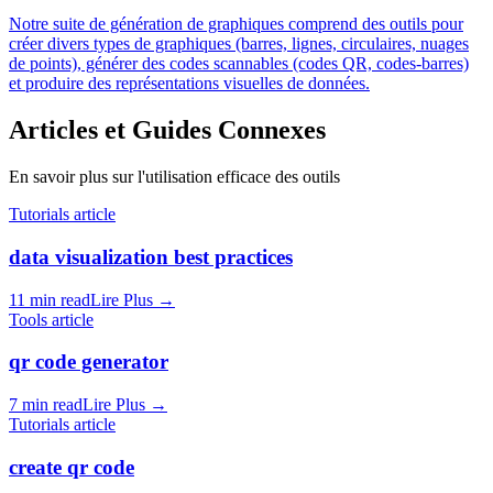
Notre suite de génération de graphiques comprend des outils pour
créer divers types de graphiques (barres, lignes, circulaires, nuages
de points), générer des codes scannables (codes QR, codes-barres)
et produire des représentations visuelles de données.
Articles et Guides Connexes
En savoir plus sur l'utilisation efficace des outils
Tutorials article
data visualization best practices
11 min read
Lire Plus
→
Tools article
qr code generator
7 min read
Lire Plus
→
Tutorials article
create qr code