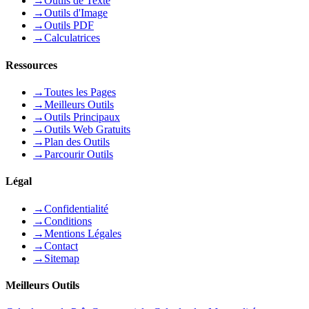
→
Outils de Texte
→
Outils d'Image
→
Outils PDF
→
Calculatrices
Ressources
→
Toutes les Pages
→
Meilleurs Outils
→
Outils Principaux
→
Outils Web Gratuits
→
Plan des Outils
→
Parcourir Outils
Légal
→
Confidentialité
→
Conditions
→
Mentions Légales
→
Contact
→
Sitemap
Meilleurs Outils