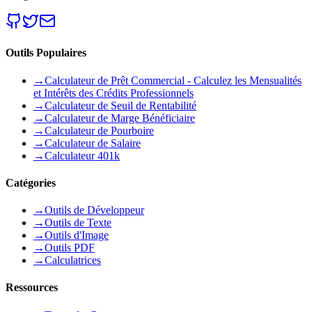
Outils Populaires
→
Calculateur de Prêt Commercial - Calculez les Mensualités
et Intérêts des Crédits Professionnels
→
Calculateur de Seuil de Rentabilité
→
Calculateur de Marge Bénéficiaire
→
Calculateur de Pourboire
→
Calculateur de Salaire
→
Calculateur 401k
Catégories
→
Outils de Développeur
→
Outils de Texte
→
Outils d'Image
→
Outils PDF
→
Calculatrices
Ressources