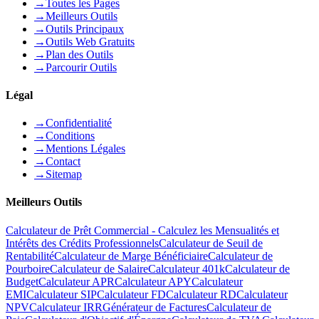
→
Toutes les Pages
→
Meilleurs Outils
→
Outils Principaux
→
Outils Web Gratuits
→
Plan des Outils
→
Parcourir Outils
Légal
→
Confidentialité
→
Conditions
→
Mentions Légales
→
Contact
→
Sitemap
Meilleurs Outils
Calculateur de Prêt Commercial - Calculez les Mensualités et
Intérêts des Crédits Professionnels
Calculateur de Seuil de
Rentabilité
Calculateur de Marge Bénéficiaire
Calculateur de
Pourboire
Calculateur de Salaire
Calculateur 401k
Calculateur de
Budget
Calculateur APR
Calculateur APY
Calculateur
EMI
Calculateur SIP
Calculateur FD
Calculateur RD
Calculateur
NPV
Calculateur IRR
Générateur de Factures
Calculateur de