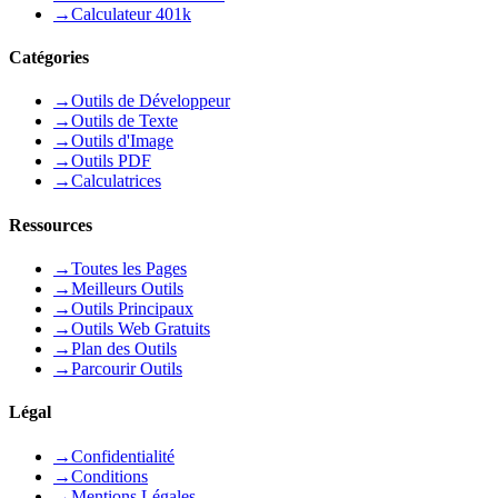
→
Calculateur 401k
Catégories
→
Outils de Développeur
→
Outils de Texte
→
Outils d'Image
→
Outils PDF
→
Calculatrices
Ressources
→
Toutes les Pages
→
Meilleurs Outils
→
Outils Principaux
→
Outils Web Gratuits
→
Plan des Outils
→
Parcourir Outils
Légal
→
Confidentialité
→
Conditions
→
Mentions Légales