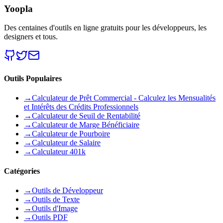
Yoopla
Des centaines d'outils en ligne gratuits pour les développeurs, les
designers et tous.
Outils Populaires
→
Calculateur de Prêt Commercial - Calculez les Mensualités
et Intérêts des Crédits Professionnels
→
Calculateur de Seuil de Rentabilité
→
Calculateur de Marge Bénéficiaire
→
Calculateur de Pourboire
→
Calculateur de Salaire
→
Calculateur 401k
Catégories
→
Outils de Développeur
→
Outils de Texte
→
Outils d'Image
→
Outils PDF