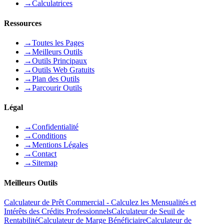
→
Calculatrices
Ressources
→
Toutes les Pages
→
Meilleurs Outils
→
Outils Principaux
→
Outils Web Gratuits
→
Plan des Outils
→
Parcourir Outils
Légal
→
Confidentialité
→
Conditions
→
Mentions Légales
→
Contact
→
Sitemap
Meilleurs Outils
Calculateur de Prêt Commercial - Calculez les Mensualités et
Intérêts des Crédits Professionnels
Calculateur de Seuil de
Rentabilité
Calculateur de Marge Bénéficiaire
Calculateur de