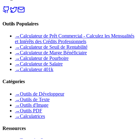
Outils Populaires
→
Calculateur de Prêt Commercial - Calculez les Mensualités
et Intérêts des Crédits Professionnels
→
Calculateur de Seuil de Rentabilité
→
Calculateur de Marge Bénéficiaire
→
Calculateur de Pourboire
→
Calculateur de Salaire
→
Calculateur 401k
Catégories
→
Outils de Développeur
→
Outils de Texte
→
Outils d'Image
→
Outils PDF
→
Calculatrices
Ressources