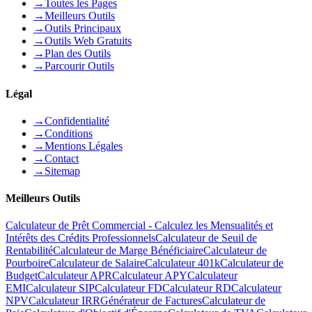
→
Toutes les Pages
→
Meilleurs Outils
→
Outils Principaux
→
Outils Web Gratuits
→
Plan des Outils
→
Parcourir Outils
Légal
→
Confidentialité
→
Conditions
→
Mentions Légales
→
Contact
→
Sitemap
Meilleurs Outils
Calculateur de Prêt Commercial - Calculez les Mensualités et
Intérêts des Crédits Professionnels
Calculateur de Seuil de
Rentabilité
Calculateur de Marge Bénéficiaire
Calculateur de
Pourboire
Calculateur de Salaire
Calculateur 401k
Calculateur de
Budget
Calculateur APR
Calculateur APY
Calculateur
EMI
Calculateur SIP
Calculateur FD
Calculateur RD
Calculateur
NPV
Calculateur IRR
Générateur de Factures
Calculateur de