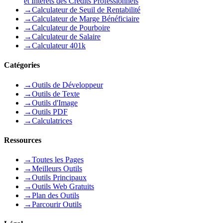
et Intérêts des Crédits Professionnels
→
Calculateur de Seuil de Rentabilité
→
Calculateur de Marge Bénéficiaire
→
Calculateur de Pourboire
→
Calculateur de Salaire
→
Calculateur 401k
Catégories
→
Outils de Développeur
→
Outils de Texte
→
Outils d'Image
→
Outils PDF
→
Calculatrices
Ressources
→
Toutes les Pages
→
Meilleurs Outils
→
Outils Principaux
→
Outils Web Gratuits
→
Plan des Outils
→
Parcourir Outils