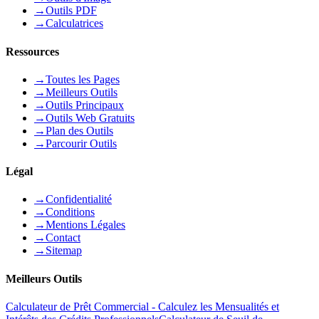
→
Outils PDF
→
Calculatrices
Ressources
→
Toutes les Pages
→
Meilleurs Outils
→
Outils Principaux
→
Outils Web Gratuits
→
Plan des Outils
→
Parcourir Outils
Légal
→
Confidentialité
→
Conditions
→
Mentions Légales
→
Contact
→
Sitemap
Meilleurs Outils
Calculateur de Prêt Commercial - Calculez les Mensualités et