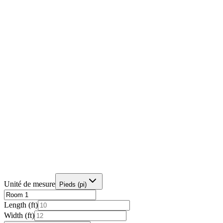
Unité de mesure
Pieds (pi)
Length (
ft
)
Width (
ft
)