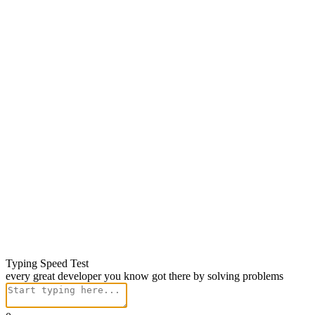
Typing Speed Test
e
v
e
r
y
g
r
e
a
t
d
e
v
e
l
o
p
e
r
y
o
u
k
n
o
w
g
o
t
t
h
e
r
e
b
y
s
o
l
v
i
n
g
p
r
o
b
l
e
m
s