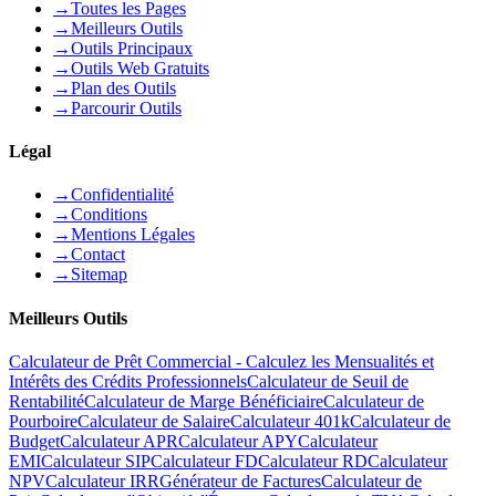
→
Toutes les Pages
→
Meilleurs Outils
→
Outils Principaux
→
Outils Web Gratuits
→
Plan des Outils
→
Parcourir Outils
Légal
→
Confidentialité
→
Conditions
→
Mentions Légales
→
Contact
→
Sitemap
Meilleurs Outils
Calculateur de Prêt Commercial - Calculez les Mensualités et
Intérêts des Crédits Professionnels
Calculateur de Seuil de
Rentabilité
Calculateur de Marge Bénéficiaire
Calculateur de
Pourboire
Calculateur de Salaire
Calculateur 401k
Calculateur de
Budget
Calculateur APR
Calculateur APY
Calculateur
EMI
Calculateur SIP
Calculateur FD
Calculateur RD
Calculateur
NPV
Calculateur IRR
Générateur de Factures
Calculateur de