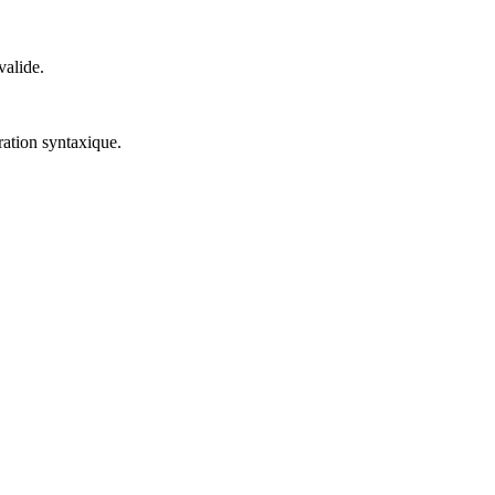
alide.
ration syntaxique.