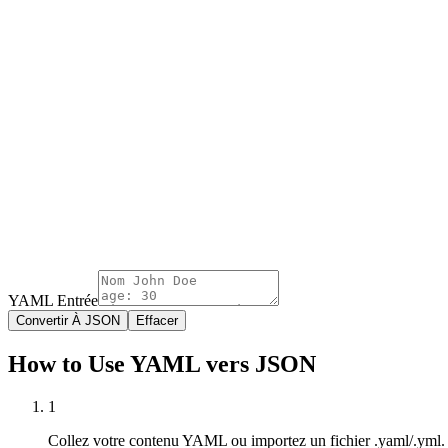
YAML Entrée
Convertir À JSON
Effacer
How to Use YAML vers JSON
1
Collez votre contenu YAML ou importez un fichier .yaml/.yml.