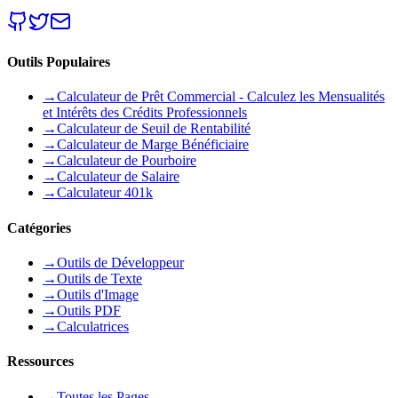
Outils Populaires
→
Calculateur de Prêt Commercial - Calculez les Mensualités
et Intérêts des Crédits Professionnels
→
Calculateur de Seuil de Rentabilité
→
Calculateur de Marge Bénéficiaire
→
Calculateur de Pourboire
→
Calculateur de Salaire
→
Calculateur 401k
Catégories
→
Outils de Développeur
→
Outils de Texte
→
Outils d'Image
→
Outils PDF
→
Calculatrices
Ressources
→
Toutes les Pages