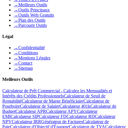
→
Meilleurs Outils
→
Outils Principaux
→
Outils Web Gratuits
→
Plan des Outils
→
Parcourir Outils
Légal
→
Confidentialité
→
Conditions
→
Mentions Légales
→
Contact
→
Sitemap
Meilleurs Outils
Calculateur de Prêt Commercial - Calculez les Mensualités et
Intérêts des Crédits Professionnels
Calculateur de Seuil de
Rentabilité
Calculateur de Marge Bénéficiaire
Calculateur de
Pourboire
Calculateur de Salaire
Calculateur 401k
Calculateur de
Budget
Calculateur APR
Calculateur APY
Calculateur
EMI
Calculateur SIP
Calculateur FD
Calculateur RD
Calculateur
NPV
Calculateur IRR
Générateur de Factures
Calculateur de
Paie
Calculateur d'Objectif d'Épargne
Calculateur de TVA
Calculateur