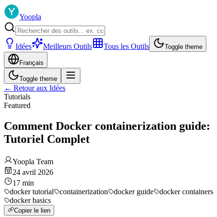
Yoopla
Idées
Meilleurs Outils
Tous les Outils
Toggle theme
Français
Toggle theme
←
Retour aux Idées
Tutorials
Featured
Comment Docker containerization guide:
Tutoriel Complet
Yoopla Team
24 avril 2026
17
min
docker tutorial
containerization
docker guide
docker containers
docker basics
Copier le lien